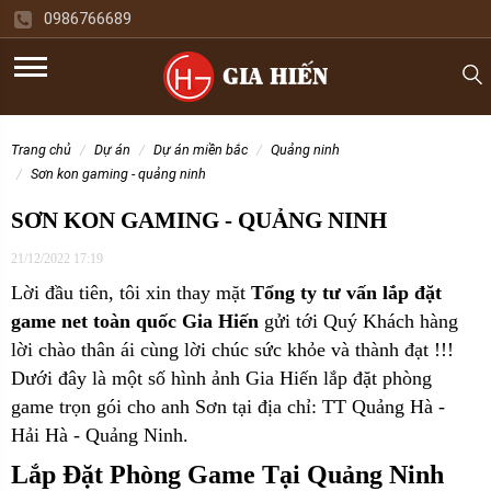
0986766689
trang chủ
dự án
dự án miền bắc
quảng ninh
sơn kon gaming - quảng ninh
SƠN KON GAMING - QUẢNG NINH
21/12/2022 17:19
Lời đầu tiên, tôi xin thay mặt
Tổng ty tư vấn lắp đặt
game net toàn quốc Gia Hiến
gửi tới Quý Khách hàng
lời chào thân ái cùng lời chúc sức khỏe và thành đạt !!!
Dưới đây là một số hình ảnh Gia Hiến lắp đặt phòng
game trọn gói cho
anh Sơn tại địa chỉ: TT Quảng Hà -
Hải Hà - Quảng Ninh.
Lắp Đặt Phòng Game Tại Quảng Ninh