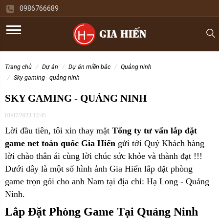
0986766689
trang chủ
dự án
dự án miền bắc
quảng ninh
sky gaming - quảng ninh
SKY GAMING - QUẢNG NINH
01/07/2023 13:45
Lời đầu tiên, tôi xin thay mặt
Tổng ty tư vấn lắp đặt
game net toàn quốc Gia Hiến
gửi tới Quý Khách hàng
lời chào thân ái cùng lời chúc sức khỏe và thành đạt !!!
Dưới đây là một số hình ảnh Gia Hiến lắp đặt phòng
game trọn gói cho
anh Nam tại địa chỉ: Hạ Long - Quảng
Ninh.
Lắp Đặt Phòng Game Tại Quảng Ninh