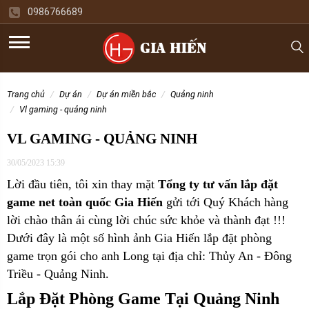
0986766689
trang chủ
dự án
dự án miền bắc
quảng ninh
vl gaming - quảng ninh
VL GAMING - QUẢNG NINH
30/05/2023 15:39
Lời đầu tiên, tôi xin thay mặt
Tổng ty tư vấn lắp đặt
game net toàn quốc Gia Hiến
gửi tới Quý Khách hàng
lời chào thân ái cùng lời chúc sức khỏe và thành đạt !!!
Dưới đây là một số hình ảnh Gia Hiến lắp đặt phòng
game trọn gói cho
anh Long tại địa chỉ: Thủy An - Đông
Triều - Quảng Ninh.
Lắp Đặt Phòng Game Tại Quảng Ninh