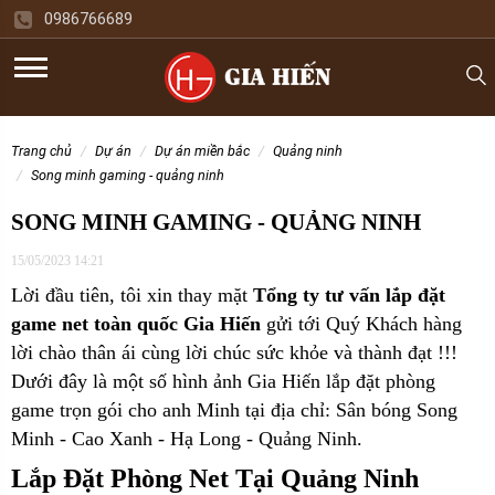
0986766689
trang chủ
dự án
dự án miền bắc
quảng ninh
song minh gaming - quảng ninh
SONG MINH GAMING - QUẢNG NINH
15/05/2023 14:21
Lời đầu tiên, tôi xin thay mặt
Tổng ty tư vấn lắp đặt
game net toàn quốc Gia Hiến
gửi tới Quý Khách hàng
lời chào thân ái cùng lời chúc sức khỏe và thành đạt !!!
Dưới đây là một số hình ảnh Gia Hiến lắp đặt phòng
game trọn gói cho
anh Minh tại địa chỉ: Sân bóng Song
Minh - Cao Xanh - Hạ Long - Quảng Ninh.
Lắp Đặt Phòng Net Tại Quảng Ninh