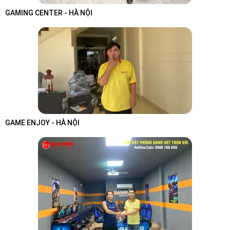
GAMING CENTER - HÀ NỘI
GAME ENJOY - HÀ NỘI