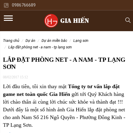
0986766689
trang chủ
dự án
dự án miền bắc
lạng sơn
lắp đặt phòng net - a nam - tp lạng sơn
LẮP ĐẶT PHÒNG NET - A NAM - TP LẠNG
SƠN
08/02/2017 15:12
Lời đầu tiên, tôi xin thay mặt
Tổng ty tư vấn lắp đặt
game net toàn quốc Gia Hiến
gửi tới Quý Khách hàng
lời chào thân ái cùng lời chúc sức khỏe và thành đạt !!!
Dưới đây là một số hình ảnh Gia Hiến lắp đặt phòng net
cho
anh Nam Số 216 Ngô Quyền - Phường Đông Kinh -
TP Lạng Sơn.