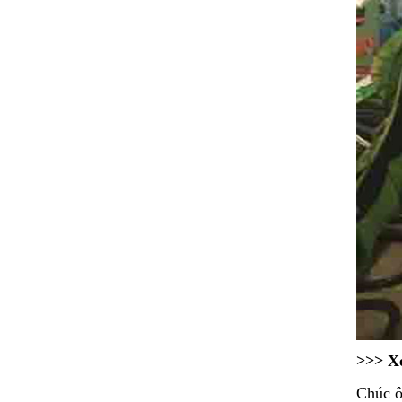
>>> X
C
húc ô