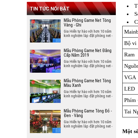
Hà Tĩnh
Kiên Giang
T
Hòa Bình
TIN TỨC NỔI BẬT
Quảng Bình
S
Đồng Nai
Bắc Ninh
Mẫu Phòng Game Net Tông
C
Quảng Trị
Vàng - Ghi
Hải Dương
Mainb
Gia Hiến tự hào với hơn 10 năm
kinh nghiệm lắp đặt phòng net -
lắp đặt phòng game hân hạnh
Hưng Yên
Bộ vi
mang đến cho bạn mẫu phòng
game sang trọng và đẳng cấp
Mẫu Phòng Game Net Đẳng
Vĩnh Phúc
năm 2019.
Ram
Cấp Năm 2019
Gia Hiến tự hào với hơn 10 năm
Hải Phòng
Nguồ
kinh nghiệm lắp đặt phòng net -
lắp đặt phòng game hân hạnh
Thái Bình
mang đến cho bạn mẫu phòng
VGA
game sang trọng và đẳng cấp
Mẫu Phòng Game Net Tông
năm 2019.
Màu Xanh
Lào Cai
LED
Gia Hiến tự hào với hơn 10 năm
kinh nghiệm lắp đặt phòng net -
Bắc Kạn
Phím 
lắp đặt phòng game hân hạnh
mang đến cho bạn mẫu phòng
Lạng Sơn
game tông màu xanh sang trọng
Mẫu Phòng Game Tông Đỏ -
Tai N
và đẳng cấp.
Đen - Vàng
Tuyên Quang
Gia Hiến tự hào với hơn 10 năm
kinh nghiệm lắp đặt phòng net -
Yên Bái
Một s
lắp đặt phòng game hân hạnh
mang đến cho bạn mẫu phòng