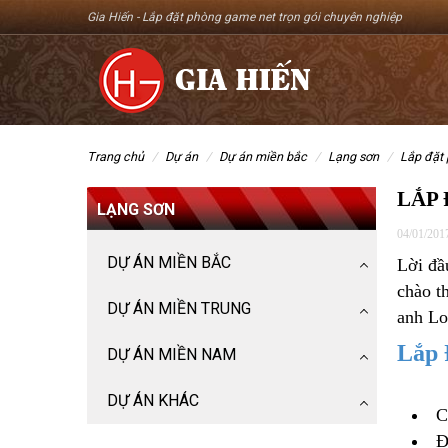
Gia Hiến -
Lắp đặt phòng game net trọn gói chuyên nghiệp
trang chủ
dự án
dự án miền bắc
lạng sơn
lắp đặt
LẮP 
LẠNG SƠN
04/01/201
DỰ ÁN MIỀN BẮC
Lời đầ
chào t
Hà Nam
DỰ ÁN MIỀN TRUNG
anh Lo
Ninh Bình
Huế
Lắp 
DỰ ÁN MIỀN NAM
Hà Nội
Thanh Hóa
Nha Trang
DỰ ÁN KHÁC
Phú Thọ
Nghệ An
C
Bến Tre
Lắp Đặt Máy Văn Phòng
Bắc Giang
Đ