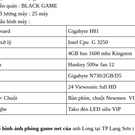
ên quán : BLACK GAME
ố lượng máy : 25 máy
ấu hình máy :
oard
Gigabyte H81
 xử lý
Intel Cpu G 3250
4GB bus 1600 mhz Kingston
n
Hunkey 500w fan 12
Gigabyte N730/2GB/D5
24 Viewsonic full HD
+ Chuột
Bàn phím, chuột Newmen VI
ghe
Tako đèn LED siêu VIP
ố hình ảnh phòng game net của
anh Long tại TP Lạng Sơn
: