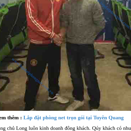
em thêm :
Lắp đặt phòng net trọn gói tại Tuyên Quang
ng chủ Long luôn kinh doanh đông khách. Qúy khách có nhu c