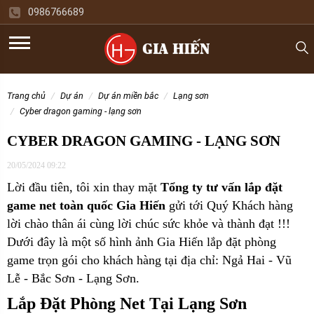
0986766689
trang chủ
dự án
dự án miền bắc
lạng sơn
cyber dragon gaming - lạng sơn
CYBER DRAGON GAMING - LẠNG SƠN
20/05/2024 09:22
Lời đầu tiên, tôi xin thay mặt
Tổng ty tư vấn lắp đặt
game net toàn quốc Gia Hiến
gửi tới Quý Khách hàng
lời chào thân ái cùng lời chúc sức khỏe và thành đạt !!!
Dưới đây là một số hình ảnh Gia Hiến lắp đặt phòng
game trọn gói cho
khách hàng tại địa chỉ: Ngả Hai - Vũ
Lễ - Bắc Sơn - Lạng Sơn.
Lắp Đặt Phòng Net Tại Lạng Sơn