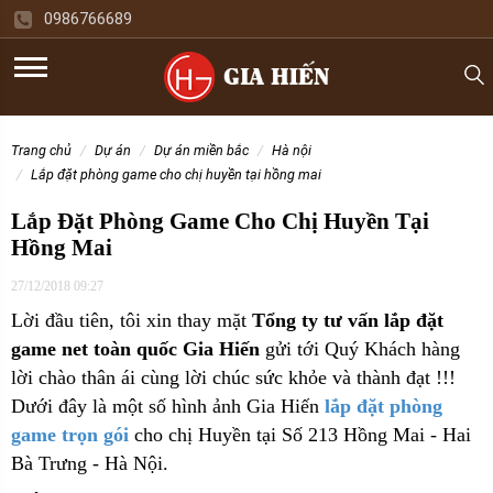
0986766689
trang chủ
dự án
dự án miền bắc
hà nội
lắp đặt phòng game cho chị huyền tại hồng mai
Lắp Đặt Phòng Game Cho Chị Huyền Tại
Hồng Mai
27/12/2018 09:27
Lời đầu tiên, tôi xin thay mặt
Tổng ty tư vấn lắp đặt
game net toàn quốc Gia Hiến
gửi tới Quý Khách hàng
lời chào thân ái cùng lời chúc sức khỏe và thành đạt !!!
Dưới đây là một số hình ảnh Gia Hiến
lắp đặt phòng
game trọn gói
cho
chị Huyền tại Số 213 Hồng Mai - Hai
Bà Trưng - Hà Nội.