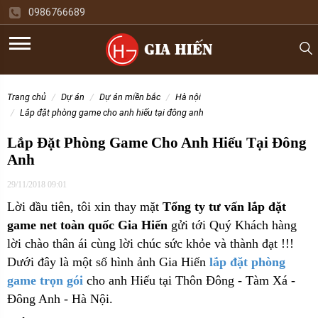
0986766689
trang chủ
dự án
dự án miền bắc
hà nội
lắp đặt phòng game cho anh hiếu tại đông anh
Lắp Đặt Phòng Game Cho Anh Hiếu Tại Đông
Anh
29/11/2018 09:01
Lời đầu tiên, tôi xin thay mặt
Tổng ty tư vấn lắp đặt
game net toàn quốc Gia Hiến
gửi tới Quý Khách hàng
lời chào thân ái cùng lời chúc sức khỏe và thành đạt !!!
Dưới đây là một số hình ảnh Gia Hiến
lắp đặt phòng
game trọn gói
cho
anh Hiếu tại Thôn Đông - Tàm Xá -
Đông Anh - Hà Nội.