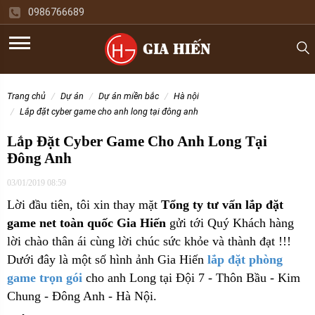
0986766689
trang chủ
dự án
dự án miền bắc
hà nội
lắp đặt cyber game cho anh long tại đông anh
Lắp Đặt Cyber Game Cho Anh Long Tại
Đông Anh
03/01/2019 08:59
Lời đầu tiên, tôi xin thay mặt
Tổng ty tư vấn lắp đặt
game net toàn quốc Gia Hiến
gửi tới Quý Khách hàng
lời chào thân ái cùng lời chúc sức khỏe và thành đạt !!!
Dưới đây là một số hình ảnh Gia Hiến
lắp đặt phòng
game trọn gói
cho
anh Long tại Đội 7 - Thôn Bầu - Kim
Chung - Đông Anh - Hà Nội.