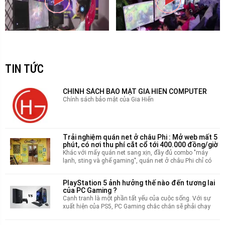
TIN TỨC
CHÍNH SÁCH BẢO MẬT GIA HIẾN COMPUTER
Chính sách bảo mật của Gia Hiến
Trải nghiệm quán net ở châu Phi : Mở web mất 5
phút, có nơi thu phí cắt cổ tới 400.000 đồng/giờ
Khác với mấy quán net sang xịn, đầy đủ combo "máy
lạnh, sting và ghế gaming", quán net ở châu Phi chỉ có
những mẫu máy tính và hệ điều hành đã cũ, bàn ghế đơn
sơ. Quán nào xịn xịn mới có tai nghe hoặc webcam.
PlayStation 5 ảnh hưởng thế nào đến tương lai
của PC Gaming ?
Cạnh tranh là một phần tất yếu của cuộc sống. Với sự
xuất hiện của PS5, PC Gaming chắc chắn sẽ phải chạy
đua quyết liệt. Cuối cùng, người được lợi nhất chính là
game thủ chúng ta.