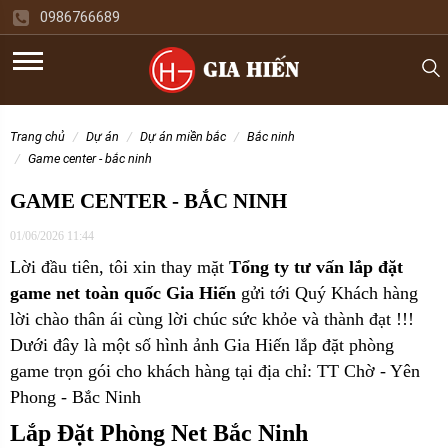
0986766689
trang chủ
dự án
dự án miền bắc
bắc ninh
game center - bắc ninh
GAME CENTER - BẮC NINH
01/06/2026 11:44
Lời đầu tiên, tôi xin thay mặt
Tổng ty tư vấn lắp đặt
game net toàn quốc Gia Hiến
gửi tới Quý Khách hàng
lời chào thân ái cùng lời chúc sức khỏe và thành đạt !!!
Dưới đây là một số hình ảnh Gia Hiến lắp đặt phòng
game trọn gói cho
khách hàng tại địa chỉ: TT Chờ - Yên
Phong - Bắc Ninh
Lắp Đặt Phòng Net Bắc Ninh