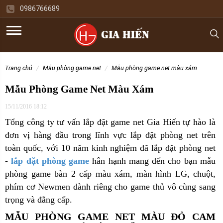
0986766689
trang chủ
mẫu phòng game net
mẫu phòng game net màu xám
Mẫu Phòng Game Net Màu Xám
15/11/2016 18:12
Tổng công ty tư vấn lắp đặt game net Gia Hiến tự hào là
đơn vị hàng đầu trong lĩnh vực lắp đặt phòng net trên
toàn quốc, với 10 năm kinh nghiệm đã lắp đặt phòng net
-
lắp đặt phòng game
hân hạnh mang đến cho bạn mẫu
phòng game bàn 2 cấp màu xám, màn hình LG, chuột,
phím cơ Newmen dành riêng cho game thủ vô cùng sang
trọng và đẳng cấp.
MẪU PHÒNG GAME NET MÀU ĐỎ CAM