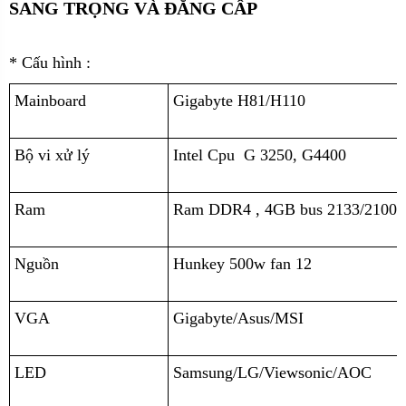
SANG TRỌNG VÀ ĐẲNG CẤP
* Cấu hình :
Mainboard
Gigabyte H81/H110
Bộ vi xử lý
Intel Cpu G 3250, G4400
Ram
Ram DDR4 , 4GB bus 2133/2100 
Nguồn
Hunkey 500w fan 12
VGA
Gigabyte/Asus/MSI
LED
Samsung/LG/Viewsonic/AOC