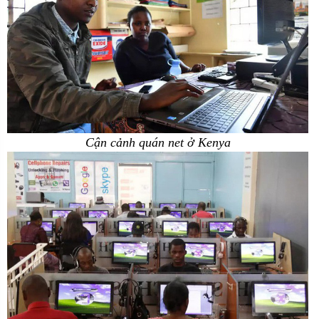
Cận cảnh quán net ở Kenya