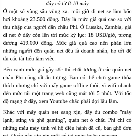
đây có từ 8-10 máy
Ở một số vùng sâu vùng xa, mỗi giờ đi net sẽ làm bốc
hơi khoảng 23.500 đồng. Đây là mức giá quá cao so với
thu nhập của người dân châu Phi. Ở Lusaka, Zambia, giá
đi net ở đây còn lên tới mức kỷ lục: 18 USD/giờ, tương
đương 419.000 đồng. Mức giá quá cao nên phần lớn
những người đến quán net đều là doanh nhân, họ tới để
tải các tài liệu làm việc.
Bên cạnh mức giá gây sốc thì chất lượng ở các quán net
châu Phi cũng rất ấn tượng. Bạn có thể chơi game thỏa
thích nhưng chỉ với mấy game offline thôi, vì wifi nhanh
đến mức tải một trang web cũng mất tới 5 phút. Với tốc
độ mạng ở đây, xem Youtube chắc phải đợi lâu lắm.
Khác với mấy quán net sang xịn, đầy đủ combo "máy
lạnh, sting và ghế gaming", quán net ở châu Phi chỉ có
những mẫu máy tính và hệ điều hành đã cũ, bàn ghế đơn
sơ. Quán nào xịn xịn mới có tai nghe hoặc webcam.