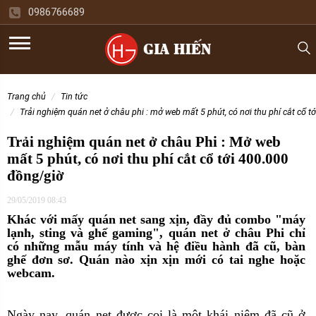
0986766689
trang chủ
tin tức
trải nghiệm quán net ở châu phi : mở web mất 5 phút, có nơi thu phí cắt cổ 
Trải nghiệm quán net ở châu Phi : Mở web
mất 5 phút, có nơi thu phí cắt cổ tới 400.000
đồng/giờ
29/05/2019 08:43
Khác với mấy quán net sang xịn, đầy đủ combo "máy
lạnh, sting và ghế gaming", quán net ở châu Phi chỉ
có những mẫu máy tính và hệ điều hành đã cũ, bàn
ghế đơn sơ. Quán nào xịn xịn mới có tai nghe hoặc
webcam.
Ngày nay, quán net được coi là một khái niệm đã cũ ở