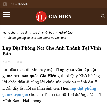
0986766689
trang chủ
dự án
dự án miền bắc
hải phòng
lắp đặt phòng net cho anh thành tại vĩnh bảo
Lắp Đặt Phòng Net Cho Anh Thành Tại Vĩnh
Bảo
20/12/2018 08:44
Lời đầu tiên, tôi xin thay mặt
Tổng ty tư vấn lắp đặt
game net toàn quốc Gia Hiến
gửi tới Quý Khách hàng
lời chào thân ái cùng lời chúc sức khỏe và thành đạt !!!
Dưới đây là một số hình ảnh Gia Hiến
lắp đặt phòng
game trọn gói
cho anh Thành tại Số 168 đường 3/2 - TT
Vĩnh Bảo - Hải Phòng.