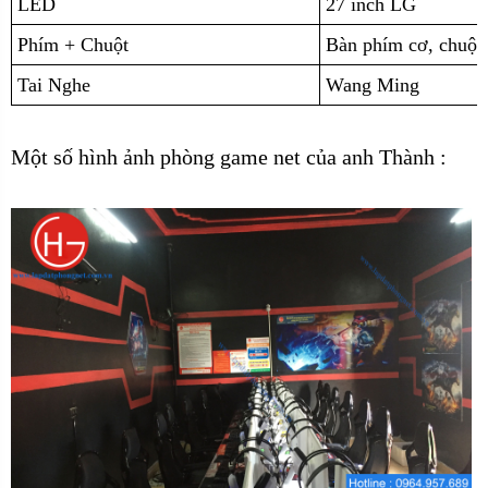
LED
27 inch LG
Phím + Chuột
Bàn phím cơ, chuộ
Tai Nghe
Wang Ming
Một số hình ảnh phòng game net của anh Thành :