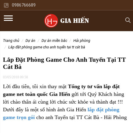
0986766689
trang chủ
dự án
dự án miền bắc
hải phòng
lắp đặt phòng game cho anh tuyến tại tt cát bà
Lắp Đặt Phòng Game Cho Anh Tuyến Tại TT
Cát Bà
03/05/2018 09:58
Lời đầu tiên, tôi xin thay mặt
Tổng ty tư vấn lắp đặt
game net toàn quốc Gia Hiến
gửi tới Quý Khách hàng
lời chào thân ái cùng lời chúc sức khỏe và thành đạt !!!
Dưới đây là một số hình ảnh Gia Hiến
lắp đặt phòng
game trọn gói
cho anh Tuyến tại TT Cát Bà - Hải Phòng