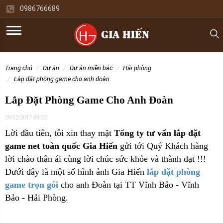
0986766689
trang chủ
dự án
dự án miền bắc
hải phòng
lắp đặt phòng game cho anh đoàn
Lắp Đặt Phòng Game Cho Anh Đoàn
29/12/2017 09:32
Lời đầu tiên, tôi xin thay mặt
Tổng ty tư vấn lắp đặt
game net toàn quốc Gia Hiến
gửi tới Quý Khách hàng
lời chào thân ái cùng lời chúc sức khỏe và thành đạt !!!
Dưới đây là một số hình ảnh Gia Hiến
lắp đặt phòng
game trọn gói
cho anh Đoàn tại TT Vĩnh Bảo - Vĩnh
Bảo - Hải Phòng.