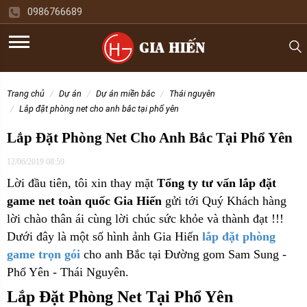
0986766689
trang chủ
dự án
dự án miền bắc
thái nguyên
lắp đặt phòng net cho anh bắc tại phổ yên
Lắp Đặt Phòng Net Cho Anh Bắc Tại Phổ Yên
12/06/2019 08:59
Lời đầu tiên, tôi xin thay mặt
Tổng ty tư vấn lắp đặt
game net toàn quốc Gia Hiến
gửi tới Quý Khách hàng
lời chào thân ái cùng lời chúc sức khỏe và thành đạt !!!
Dưới đây là một số hình ảnh Gia Hiến
lắp đặt phòng
game trọn gói
cho anh Bắc tại Đường gom Sam Sung -
Phổ Yên - Thái Nguyên.
Lắp Đặt Phòng Net Tại Phổ Yên