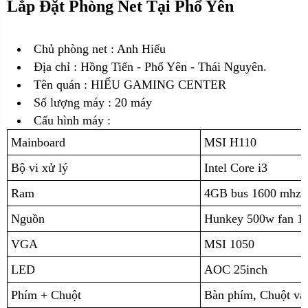
Lắp Đặt Phòng Net Tại Phổ Yên
Chủ phòng net : Anh Hiếu
Địa chỉ :
Hồng Tiến - Phổ Yên - Thái Nguyên.
Tên quán : HIẾU GAMING CENTER
Số lượng máy : 20 máy
Cấu hình máy :
Mainboard
MSI H110
Bộ vi xử lý
Intel Core i3
Ram
4GB bus 1600 mhz 
Nguồn
Hunkey 500w fan 1
VGA
MSI 1050
LED
AOC 25inch
Phím + Chuột
Bàn phím, Chuột v