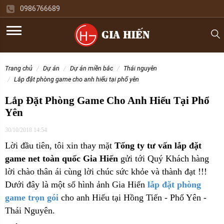
0986766689
trang chủ
dự án
dự án miền bắc
thái nguyên
lắp đặt phòng game cho anh hiếu tại phổ yên
Lắp Đặt Phòng Game Cho Anh Hiếu Tại Phổ
Yên
30/10/2018 14:54
Lời đầu tiên, tôi xin thay mặt
Tổng ty tư vấn lắp đặt
game net toàn quốc Gia Hiến
gửi tới Quý Khách hàng
lời chào thân ái cùng lời chúc sức khỏe và thành đạt !!!
Dưới đây là một số hình ảnh Gia Hiến
lắp đặt phòng
game trọn gói
cho anh Hiếu tại Hồng Tiến - Phổ Yên -
Thái Nguyên.