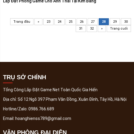
Lắp Đặt Phòng Game Cho Anh Thái Tại Kim Bảng
Trang đầu
«
23
24
25
26
27
28
29
30
31
32
»
Trang cuối
TRỤ SỞ CHÍNH
Tổng Công Lắp Đặt Game Net Toàn Quốc Gia Hiến
Địa chỉ:
Số 12 Ngõ 397 Phạm Văn Đồng, Xuân Đỉnh, Tây Hồ, Hà Nội
Hotline/Zalo:
0986.766.689
Email:
hoanghienss789@gmail.com
VĂN PHÒNG ĐẠI DIỆN