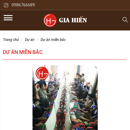
0986766689
trang chủ
dự án
dự án miền bắc
DỰ ÁN MIỀN BẮC