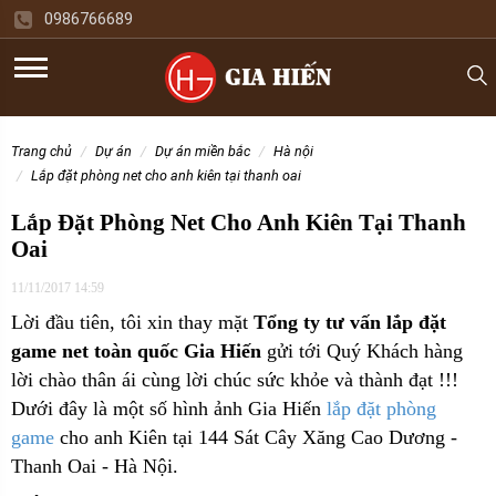
0986766689
trang chủ
dự án
dự án miền bắc
hà nội
lắp đặt phòng net cho anh kiên tại thanh oai
Lắp Đặt Phòng Net Cho Anh Kiên Tại Thanh
Oai
11/11/2017 14:59
Lời đầu tiên, tôi xin thay mặt
Tổng ty tư vấn lắp đặt
game net toàn quốc Gia Hiến
gửi tới Quý Khách hàng
lời chào thân ái cùng lời chúc sức khỏe và thành đạt !!!
Dưới đây là một số hình ảnh Gia Hiến
lắp đặt phòng
game
cho
anh Kiên tại 144 Sát Cây Xăng Cao Dương -
Thanh Oai - Hà Nội.