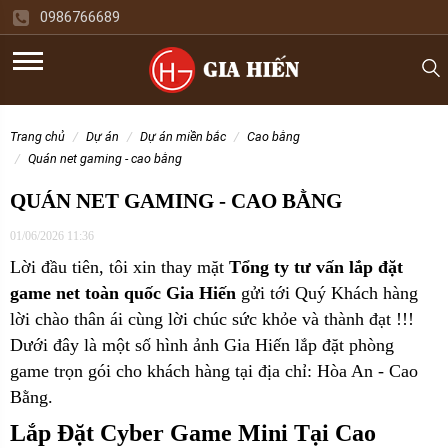
0986766689
trang chủ
dự án
dự án miền bắc
cao bằng
quán net gaming - cao bằng
QUÁN NET GAMING - CAO BẰNG
01/06/2026 11:36
Lời đầu tiên, tôi xin thay mặt
Tổng ty tư vấn lắp đặt
game net toàn quốc Gia Hiến
gửi tới Quý Khách hàng
lời chào thân ái cùng lời chúc sức khỏe và thành đạt !!!
Dưới đây là một số hình ảnh Gia Hiến lắp đặt phòng
game trọn gói cho
khách hàng tại địa chỉ: Hòa An - Cao
Bằng.
Lắp Đặt Cyber Game Mini Tại Cao