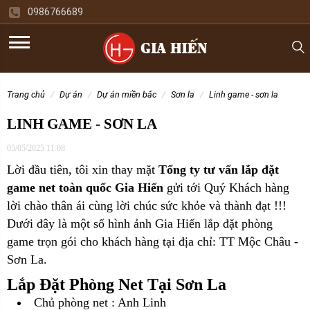
0986766689
trang chủ
dự án
dự án miền bắc
sơn la
linh game - sơn la
LINH GAME - SƠN LA
05/05/2025 11:08
Lời đầu tiên, tôi xin thay mặt
Tổng ty tư vấn lắp đặt
game net toàn quốc Gia Hiến
gửi tới Quý Khách hàng
lời chào thân ái cùng lời chúc sức khỏe và thành đạt !!!
Dưới đây là một số hình ảnh Gia Hiến lắp đặt phòng
game trọn gói cho
khách hàng tại địa chỉ: TT Mộc Châu -
Sơn La.
Lắp Đặt Phòng Net Tại Sơn La
Chủ phòng net : Anh Linh