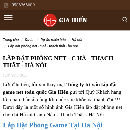
0986766689
trang chủ
dự án
dự án miền bắc
hà nội
lắp đặt phòng net - c hà - thạch thất - hà nội
LẮP ĐẶT PHÒNG NET - C HÀ - THẠCH
THẤT - HÀ NỘI
13/01/2017 09:28
Lời đầu tiên, tôi xin thay mặt
Tổng ty tư vấn lắp đặt
game net toàn quốc Gia Hiến
gửi tới Quý Khách hàng
lời chào thân ái cùng lời chúc sức khỏe và thành đạt !!!
Dưới đây là một số hình ảnh Gia Hiến lắp đặt phòng net
cho
chị Hà tại Canh Nậu - Thạch Thất - Hà Nội.
Lắp Đặt Phòng Game Tại Hà Nội