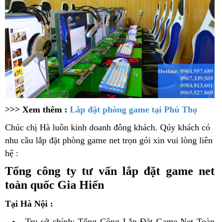
>>> Xem thêm :
Lắp đặt phòng game tại Phú Thọ
C
húc chị Hà luôn kinh doanh đông khách. Qúy khách có
nhu cầu lắp đặt phòng game net trọn gói xin vui lòng liên
hệ :
Tổng công ty tư vấn lắp đặt game net
toàn quốc Gia Hiến
Tại Hà Nội :
Trụ sở chính: Tổng Công Lắp Đặt Game Net Toàn