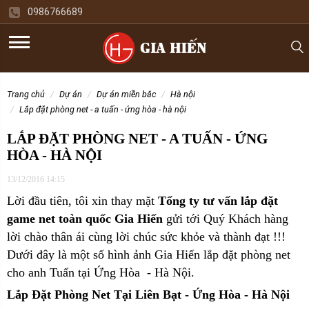
0986766689
trang chủ
dự án
dự án miền bắc
hà nội
lắp đặt phòng net - a tuấn - ứng hòa - hà nội
LẮP ĐẶT PHÒNG NET - A TUẤN - ỨNG
HÒA - HÀ NỘI
13/12/2016 14:15
Lời đầu tiên, tôi xin thay mặt
Tổng ty tư vấn lắp đặt
game net toàn quốc Gia Hiến
gửi tới Quý Khách hàng
lời chào thân ái cùng lời chúc sức khỏe và thành đạt !!!
Dưới đây là một số hình ảnh Gia Hiến lắp đặt phòng net
cho anh Tuấn tại Ứng Hòa - Hà Nội.
Lắp Đặt Phòng Net Tại Liên Bạt - Ứng Hòa - Hà Nội