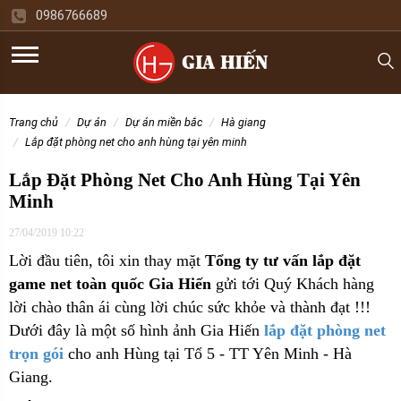
0986766689
trang chủ
dự án
dự án miền bắc
hà giang
lắp đặt phòng net cho anh hùng tại yên minh
Lắp Đặt Phòng Net Cho Anh Hùng Tại Yên
Minh
27/04/2019 10:22
Lời đầu tiên, tôi xin thay mặt
Tổng ty tư vấn lắp đặt
game net toàn quốc Gia Hiến
gửi tới Quý Khách hàng
lời chào thân ái cùng lời chúc sức khỏe và thành đạt !!!
Dưới đây là một số hình ảnh Gia Hiến
lắp đặt phòng net
trọn gói
cho
anh Hùng tại Tổ 5 - TT Yên Minh - Hà
Giang.