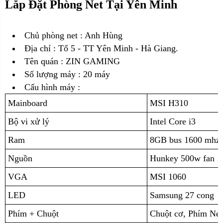
Lắp Đặt Phòng Net Tại Yên Minh
Chủ phòng net : Anh Hùng
Địa chỉ :
Tổ 5 - TT Yên Minh - Hà Giang.
Tên quán : ZIN GAMING
Số lượng máy : 20 máy
Cấu hình máy :
Mainboard
MSI H310
Bộ vi xử lý
Intel Core i3
Ram
8GB bus 1600 mhz 
Nguồn
Hunkey 500w fan 1
VGA
MSI 1060
LED
Samsung 27 cong
Phím + Chuột
Chuột cơ, Phím N