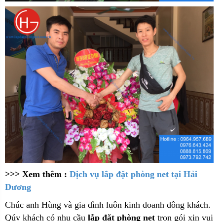
>>> Xem thêm :
Dịch vụ lắp đặt phòng net tại Hải
Dương
Chúc anh Hùng và gia đình luôn kinh doanh đông khách.
Qúy khách có nhu cầu
lắp đặt phòng net
trọn gói xin vui