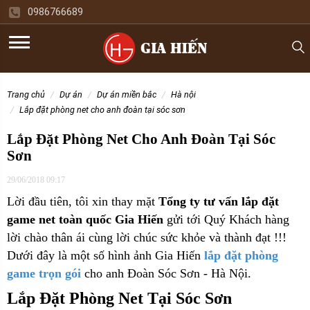
0986766689
trang chủ
dự án
dự án miền bắc
hà nội
lắp đặt phòng net cho anh đoàn tại sóc sơn
Lắp Đặt Phòng Net Cho Anh Đoàn Tại Sóc
Sơn
29/06/2018 09:17
Lời đầu tiên, tôi xin thay mặt
Tổng ty tư vấn lắp đặt
game net toàn quốc Gia Hiến
gửi tới Quý Khách hàng
lời chào thân ái cùng lời chúc sức khỏe và thành đạt !!!
Dưới đây là một số hình ảnh Gia Hiến
lắp đặt phòng
game trọn gói
cho
anh Đoàn Sóc Sơn - Hà Nội.
Lắp Đặt Phòng Net Tại Sóc Sơn