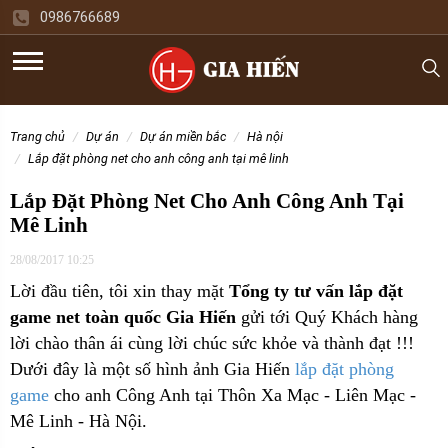
0986766689
trang chủ
dự án
dự án miền bắc
hà nội
lắp đặt phòng net cho anh công anh tại mê linh
Lắp Đặt Phòng Net Cho Anh Công Anh Tại
Mê Linh
28/08/2017 10:25
Lời đầu tiên, tôi xin thay mặt
Tổng ty tư vấn lắp đặt
game net toàn quốc Gia Hiến
gửi tới Quý Khách hàng
lời chào thân ái cùng lời chúc sức khỏe và thành đạt !!!
Dưới đây là một số hình ảnh Gia Hiến
lắp đặt phòng
game
cho
anh Công Anh tại Thôn Xa Mạc - Liên Mạc -
Mê Linh - Hà Nội.