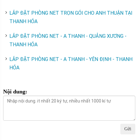
LẮP ĐẶT PHÒNG NET TRỌN GÓI CHO ANH THUẬN TẠI
THANH HÓA
LẮP ĐẶT PHÒNG NET - A THANH - QUẢNG XƯƠNG -
THANH HÓA
LẮP ĐẶT PHÒNG NET - A THANH - YÊN ĐỊNH - THANH
HÓA
Nội dung:
Gửi