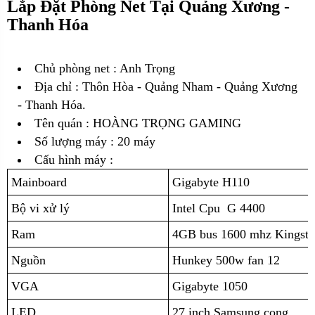
Lắp Đặt Phòng Net Tại Quảng Xương -
Thanh Hóa
Chủ phòng net : Anh Trọng
Địa chỉ :
Thôn Hòa - Quảng Nham - Quảng Xương
- Thanh Hóa.
Tên quán : HOÀNG TRỌNG GAMING
Số lượng máy : 20 máy
Cấu hình máy :
Mainboard
Gigabyte H110
Bộ vi xử lý
Intel Cpu G 4400
Ram
4GB bus 1600 mhz Kingst
Nguồn
Hunkey 500w fan 12
VGA
Gigabyte 1050
LED
27 inch Samsung cong