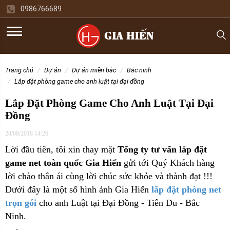
0986766689
trang chủ
dự án
dự án miền bắc
bắc ninh
lắp đặt phòng game cho anh luật tại đại đồng
Lắp Đặt Phòng Game Cho Anh Luật Tại Đại
Đồng
28/08/2018 14:26
Lời đầu tiên, tôi xin thay mặt
Tổng ty tư vấn lắp đặt
game net toàn quốc Gia Hiến
gửi tới Quý Khách hàng
lời chào thân ái cùng lời chúc sức khỏe và thành đạt !!!
Dưới đây là một số hình ảnh Gia Hiến
lắp đặt phòng net
trọn gói
cho
anh Luật tại Đại Đồng - Tiên Du - Bắc
Ninh.