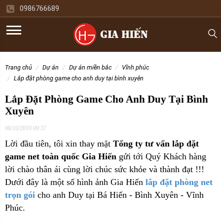
0986766689
trang chủ
dự án
dự án miền bắc
vĩnh phúc
lắp đặt phòng game cho anh duy tại bình xuyên
Lắp Đặt Phòng Game Cho Anh Duy Tại Bình
Xuyên
08/10/2019 09:37
Lời đầu tiên, tôi xin thay mặt
Tổng ty tư vấn lắp đặt
game net toàn quốc Gia Hiến
gửi tới Quý Khách hàng
lời chào thân ái cùng lời chúc sức khỏe và thành đạt !!!
Dưới đây là một số hình ảnh Gia Hiến
lắp đặt phòng net
trọn gói
cho anh Duy tại Bá Hiến - Bình Xuyên - Vĩnh
Phúc.