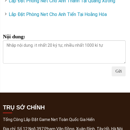
Lắp Đặt Phòng Net Cho Anh Thanh Tại Quảng Xương
Lắp Đặt Phòng Net Cho Anh Tiến Tại Hoằng Hóa
Nội dung:
Gửi
TRỤ SỞ CHÍNH
Tổng Công Lắp Đặt Game Net Toàn Quốc Gia Hiến
Địa chỉ:
Số 12 Ngõ 397 Phạm Văn Đồng, Xuân Đỉnh, Tây Hồ, Hà Nội