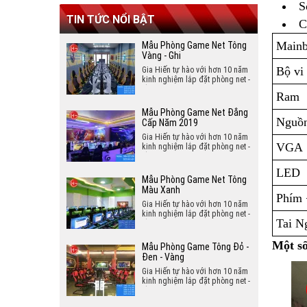
Hà Tĩnh
S
Kiên Giang
Hòa Bình
TIN TỨC NỔI BẬT
C
Quảng Bình
Đồng Nai
Bắc Ninh
Mainb
Mẫu Phòng Game Net Tông
Quảng Trị
Vàng - Ghi
Hải Dương
Bộ vi
Gia Hiến tự hào với hơn 10 năm
kinh nghiệm lắp đặt phòng net -
lắp đặt phòng game hân hạnh
Hưng Yên
Ram
mang đến cho bạn mẫu phòng
game sang trọng và đẳng cấp
Mẫu Phòng Game Net Đẳng
Vĩnh Phúc
năm 2019.
Nguồ
Cấp Năm 2019
Gia Hiến tự hào với hơn 10 năm
Hải Phòng
VGA
kinh nghiệm lắp đặt phòng net -
lắp đặt phòng game hân hạnh
Thái Bình
mang đến cho bạn mẫu phòng
LED
game sang trọng và đẳng cấp
Mẫu Phòng Game Net Tông
năm 2019.
Màu Xanh
Lào Cai
Phím 
Gia Hiến tự hào với hơn 10 năm
kinh nghiệm lắp đặt phòng net -
Bắc Kạn
Tai N
lắp đặt phòng game hân hạnh
mang đến cho bạn mẫu phòng
Lạng Sơn
game tông màu xanh sang trọng
Một số
Mẫu Phòng Game Tông Đỏ -
và đẳng cấp.
Đen - Vàng
Tuyên Quang
Gia Hiến tự hào với hơn 10 năm
kinh nghiệm lắp đặt phòng net -
Yên Bái
lắp đặt phòng game hân hạnh
mang đến cho bạn mẫu phòng