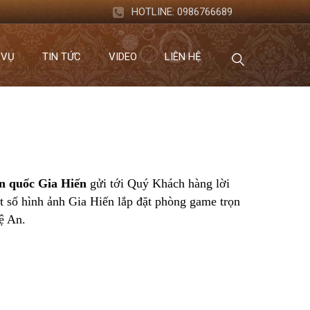
HOTLINE:
0986766689
 VỤ
TIN TỨC
VIDEO
LIÊN HỆ
àn quốc Gia Hiến
gửi tới Quý Khách hàng lời
ột số hình ảnh Gia Hiến lắp đặt phòng game trọn
ệ An.