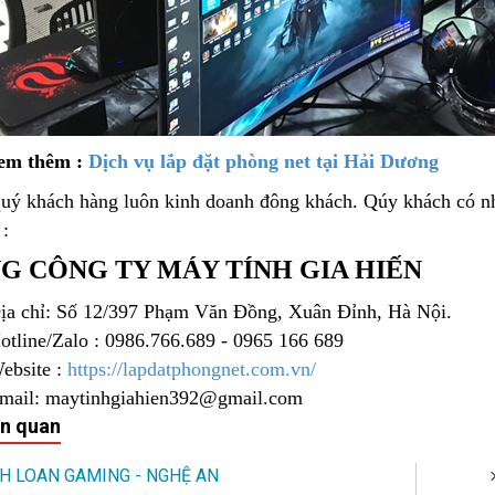
em thêm :
Dịch vụ lắp đặt phòng net tại Hải Dương
uý khách hàng luôn kinh doanh đông khách. Qúy khách có 
 :
G CÔNG TY MÁY TÍNH GIA HIẾN
ịa chỉ: Số 12/397 Phạm Văn Đồng, Xuân Đỉnh, Hà Nội.
otline/Zalo : 0986.766.689 - 0965 166 689
ebsite :
https://lapdatphongnet.com.vn/
mail: maytinhgiahien392@gmail.com
ên quan
H LOAN GAMING - NGHỆ AN