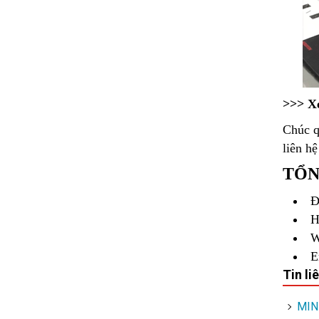
>>> X
Chúc q
liên hệ
TỔN
Đ
H
W
E
Tin li
MIN