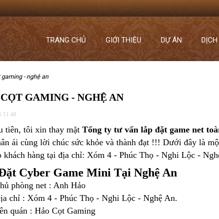
TRANG CHỦ
GIỚI THIỆU
DỰ ÁN
DỊCH
t gaming - nghệ an
CỌT GAMING - NGHỆ AN
5 11:48
u tiên, tôi xin thay mặt
Tổng ty tư vấn lắp đặt game net to
hân ái cùng lời chúc sức khỏe và thành đạt !!! Dưới đây là m
o
khách hàng tại địa chỉ: Xóm 4 - Phúc Thọ - Nghi Lộc - Ngh
Đặt Cyber Game Mini Tại Nghệ An
hủ phòng net : Anh Hảo
ịa chỉ :
Xóm 4 - Phúc Thọ - Nghi Lộc - Nghệ An.
ên quán : Hảo Cọt Gaming