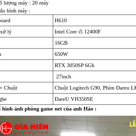
ố lượng máy : 20 máy
ấu hình máy :
oard
H610
 xử lý
Intel Core i5 12400F
16GB
n
650W
RTX 3050SP 6Gb
27inch
+ Chuột
Chuột Logitech G90, Phím Dareu 
ghe
DareU VH350SE
 hình ảnh phòng game net của anh Hảo :