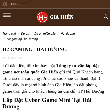
0986766689
trang chủ
dự án
dự án miền bắc
hải dương
h2 gaming - hải dương
H2 GAMING - HẢI DƯƠNG
26/11/2025 14:08
Lời đầu tiên, tôi xin thay mặt
Tổng ty tư vấn lắp đặt
game net toàn quốc Gia Hiến
gửi tới Quý Khách hàng
lời chào thân ái cùng lời chúc sức khỏe và thành đạt !!!
Dưới đây là một số hình ảnh Gia Hiến lắp đặt phòng
game trọn gói cho
khách hàng tại địa chỉ: TP Hải Dương
Lắp Đặt Cyber Game Mini Tại Hải
Dương