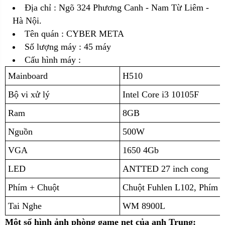
Địa chỉ :
Ngõ 324 Phương Canh - Nam Từ Liêm -
Hà Nội.
Tên quán : CYBER META
Số lượng máy : 45 máy
Cấu hình máy :
Mainboard
H510
Bộ vi xử lý
Intel Core i3 10105F
Ram
8GB
Nguồn
500W
VGA
1650 4Gb
LED
ANTTED 27 inch cong
Phím + Chuột
Chuột Fuhlen L102, Phím 
Tai Nghe
WM 8900L
Một số hình ảnh phòng game net của anh Trung: