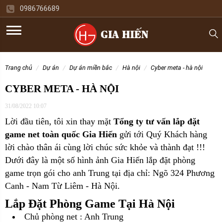
0986766689
trang chủ
dự án
dự án miền bắc
hà nội
cyber meta - hà nội
CYBER META - HÀ NỘI
31/08/2022 10:07
Lời đầu tiên, tôi xin thay mặt
Tổng ty tư vấn lắp đặt
game net toàn quốc Gia Hiến
gửi tới Quý Khách hàng
lời chào thân ái cùng lời chúc sức khỏe và thành đạt !!!
Dưới đây là một số hình ảnh Gia Hiến lắp đặt phòng
game trọn gói cho
anh Trung tại địa chỉ: Ngõ 324 Phương
Canh - Nam Từ Liêm - Hà Nội.
Lắp Đặt Phòng Game Tại Hà Nội
Chủ phòng net : Anh Trung