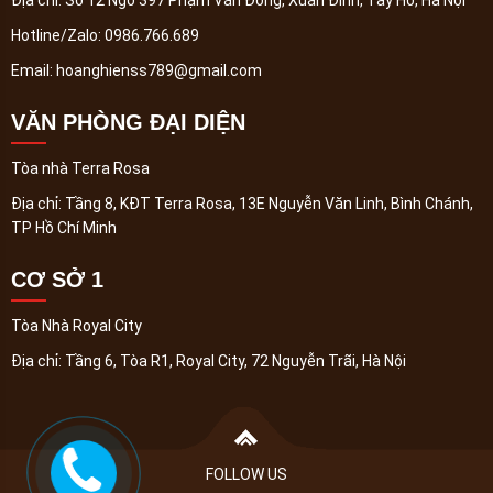
Địa chỉ:
Số 12 Ngõ 397 Phạm Văn Đồng, Xuân Đỉnh, Tây Hồ, Hà Nội
Hotline/Zalo:
0986.766.689
Email:
hoanghienss789@gmail.com
VĂN PHÒNG ĐẠI DIỆN
Tòa nhà Terra Rosa
Địa chỉ:
Tầng 8, KĐT Terra Rosa, 13E Nguyễn Văn Linh, Bình Chánh,
TP Hồ Chí Minh
CƠ SỞ 1
Tòa Nhà Royal City
Địa chỉ:
Tầng 6, Tòa R1, Royal City, 72 Nguyễn Trãi, Hà Nội
FOLLOW US