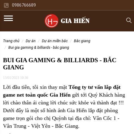
0986766689
trang chủ
dự án
dự án miền bắc
bắc giang
bui gia gaming & billiards - bắc giang
BUI GIA GAMING & BILLIARDS - BẮC
GIANG
13/01/2023 10:36
Lời đầu tiên, tôi xin thay mặt
Tổng ty tư vấn lắp đặt
game net toàn quốc Gia Hiến
gửi tới Quý Khách hàng
lời chào thân ái cùng lời chúc sức khỏe và thành đạt !!!
Dưới đây là một số hình ảnh Gia Hiến lắp đặt phòng
game trọn gói cho
chị Quỳnh tại địa chỉ: Vân Cốc 1 -
Vân Trung - Việt Yên - Bắc Giang.