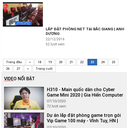
LẮP ĐẶT PHÒNG NET TẠI BẮC GIANG | ANH
DƯƠNG
22/12/2016
52
lượt xem
Trang đầu
«
18
19
20
21
22
23
24
25
26
27
»
Trang cuối
VIDEO NỔI BẬT
H310 - Main quốc dân cho Cyber
Game Mini 2020 | Gia Hiến Computer
07/10/2020
72
lượt xem
Dự án lắp đặt phòng game trọn gói
Vip Game 100 máy - Vĩnh Tuy, HN |
Gia Hiến Computer
07/10/2020