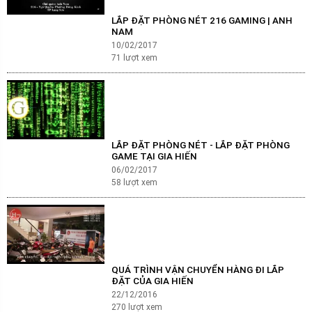
LẮP ĐẶT PHÒNG NÉT 216 GAMING | ANH
NAM
10/02/2017
71
lượt xem
LẮP ĐẶT PHÒNG NÉT - LẮP ĐẶT PHÒNG
GAME TẠI GIA HIẾN
06/02/2017
58
lượt xem
QUÁ TRÌNH VẬN CHUYỂN HÀNG ĐI LẮP
ĐẶT CỦA GIA HIẾN
22/12/2016
270
lượt xem