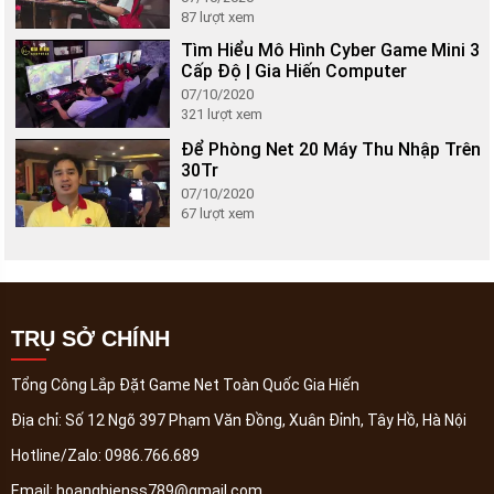
87
lượt xem
Tìm Hiểu Mô Hình Cyber Game Mini 3
Cấp Độ | Gia Hiến Computer
07/10/2020
321
lượt xem
Để Phòng Net 20 Máy Thu Nhập Trên
30Tr
07/10/2020
67
lượt xem
TRỤ SỞ CHÍNH
Tổng Công Lắp Đặt Game Net Toàn Quốc Gia Hiến
Địa chỉ:
Số 12 Ngõ 397 Phạm Văn Đồng, Xuân Đỉnh, Tây Hồ, Hà Nội
Hotline/Zalo:
0986.766.689
Email:
hoanghienss789@gmail.com