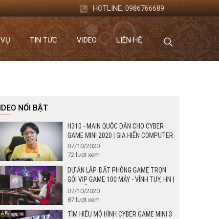
HOTLINE:
0986766689
 VỤ
TIN TỨC
VIDEO
LIÊN HỆ
IDEO NỔI BẬT
H310 - MAIN QUỐC DÂN CHO CYBER
GAME MINI 2020 | GIA HIẾN COMPUTER
07/10/2020
72
lượt xem
DỰ ÁN LẮP ĐẶT PHÒNG GAME TRỌN
GÓI VIP GAME 100 MÁY - VĨNH TUY, HN |
GIA HIẾN COMPUTER
07/10/2020
87
lượt xem
TÌM HIỂU MÔ HÌNH CYBER GAME MINI 3