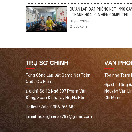
DỰ ÁN LẮP ĐẶT PHÒNG NET 1998 GA
- THANH HÓA | GIA HIẾN COMPUTER
01/06/2026
2
lượt xem
TRỤ SỞ CHÍNH
VĂN PHÒ
Tổng Công Lắp Đặt Game Net Toàn
Tòa nhà Terra
Quốc Gia Hiến
Địa chỉ:
Tầng 8,
Địa chỉ:
Số 12 Ngõ 397 Phạm Văn
Nguyễn Văn Lin
Đồng, Xuân Đỉnh, Tây Hồ, Hà Nội
Chí Minh
Hotline/Zalo:
0986.766.689
Email:
hoanghienss789@gmail.com