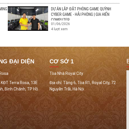
MING
DỰ ÁN LẮP ĐẶT PHÒNG GAME QUỲNH
CYBER GAME - HẢI PHÒNG | GIA HIẾN
COMPUTER
01/06/2026
4
lượt xem
NG ĐẠI DIỆN
CƠ SỞ 1
 Rosa
Tòa Nhà Royal City
 KĐT Terra Rosa, 13E
Địa chỉ:
Tầng 6, Tòa R1, Royal City, 72
h, Bình Chánh, TP Hồ
Nguyễn Trãi, Hà Nội