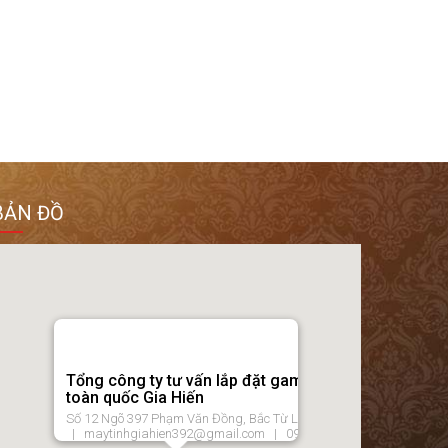
BẢN ĐỒ
Tổng công ty tư vấn lắp đặt game net
toàn quốc Gia Hiến
Số 12 Ngõ 397 Phạm Văn Đồng, Bắc Từ Liêm, Hà Nội
| maytinhgiahien392@gmail.com | 0964957689