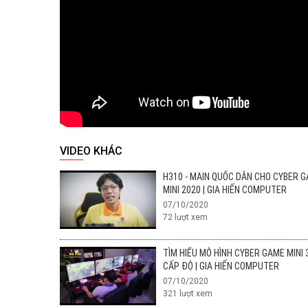
VIDEO KHÁC
H310 - MAIN QUỐC DÂN CHO CYBER 
MINI 2020 | GIA HIẾN COMPUTER
07/10/2020
72
lượt xem
TÌM HIỂU MÔ HÌNH CYBER GAME MINI 
CẤP ĐỘ | GIA HIẾN COMPUTER
07/10/2020
321
lượt xem