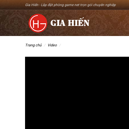
Gia Hiến -
Lắp đặt phòng game net trọn gói chuyên nghiệp
trang chủ
video