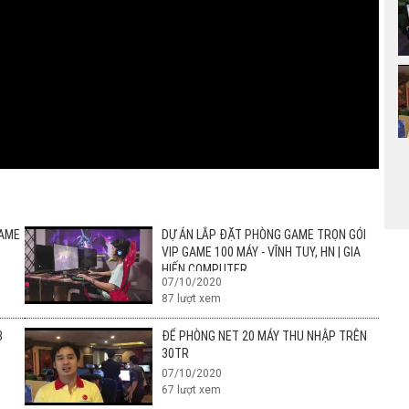
GAME
DỰ ÁN LẮP ĐẶT PHÒNG GAME TRỌN GÓI
VIP GAME 100 MÁY - VĨNH TUY, HN | GIA
HIẾN COMPUTER
07/10/2020
87
lượt xem
3
ĐỂ PHÒNG NET 20 MÁY THU NHẬP TRÊN
30TR
07/10/2020
67
lượt xem