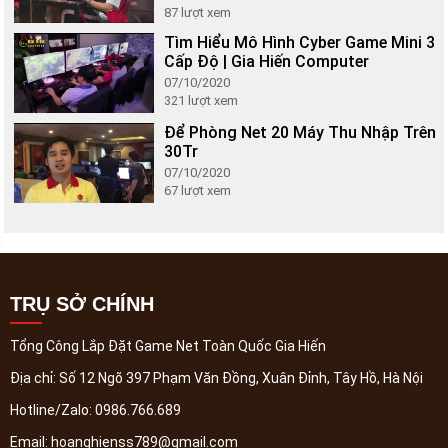
87
lượt xem
Tìm Hiểu Mô Hình Cyber Game Mini 3
Cấp Độ | Gia Hiến Computer
07/10/2020
321
lượt xem
Để Phòng Net 20 Máy Thu Nhập Trên
30Tr
07/10/2020
67
lượt xem
TRỤ SỞ CHÍNH
Tổng Công Lắp Đặt Game Net Toàn Quốc Gia Hiến
Địa chỉ:
Số 12 Ngõ 397 Phạm Văn Đồng, Xuân Đỉnh, Tây Hồ, Hà Nội
Hotline/Zalo:
0986.766.689
Email:
hoanghienss789@gmail.com