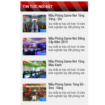
Màn Hình Máy Tính
TIN TỨC NỔI BẬT
Chuột Máy Tính
Mẫu Phòng Game Net Tông
Vàng - Ghi
Gia Hiến tự hào với hơn 10 năm
kinh nghiệm lắp đặt phòng net -
lắp đặt phòng game hân hạnh
mang đến cho bạn mẫu phòng
game sang trọng và đẳng cấp
Mẫu Phòng Game Net Đẳng
năm 2019.
Cấp Năm 2019
Gia Hiến tự hào với hơn 10 năm
kinh nghiệm lắp đặt phòng net -
lắp đặt phòng game hân hạnh
mang đến cho bạn mẫu phòng
game sang trọng và đẳng cấp
Mẫu Phòng Game Net Tông
năm 2019.
Màu Xanh
Gia Hiến tự hào với hơn 10 năm
kinh nghiệm lắp đặt phòng net -
lắp đặt phòng game hân hạnh
mang đến cho bạn mẫu phòng
game tông màu xanh sang trọng
Mẫu Phòng Game Tông Đỏ -
và đẳng cấp.
Đen - Vàng
Gia Hiến tự hào với hơn 10 năm
kinh nghiệm lắp đặt phòng net -
lắp đặt phòng game hân hạnh
mang đến cho bạn mẫu phòng