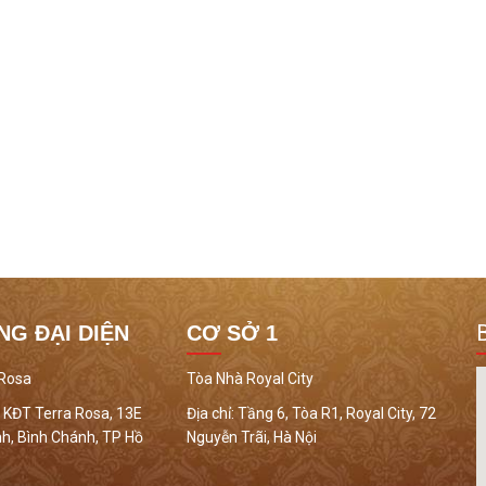
NG ĐẠI DIỆN
CƠ SỞ 1
 Rosa
Tòa Nhà Royal City
 KĐT Terra Rosa, 13E
Địa chỉ:
Tầng 6, Tòa R1, Royal City, 72
h, Bình Chánh, TP Hồ
Nguyễn Trãi, Hà Nội