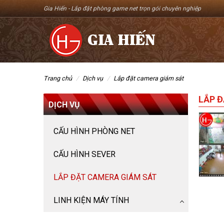
Gia Hiến -
Lắp đặt phòng game net trọn gói chuyên nghiệp
trang chủ
dịch vụ
lắp đặt camera giám sát
LẮP 
DỊCH VỤ
CẤU HÌNH PHÒNG NET
CẤU HÌNH SEVER
LẮP ĐẶT CAMERA GIÁM SÁT
LINH KIỆN MÁY TÍNH
Bàn Phím Máy Tính