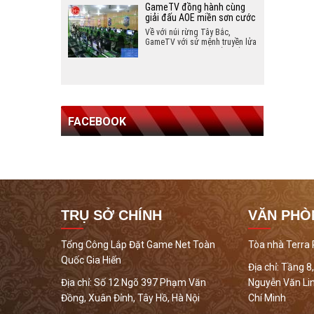
game tông màu xanh lá sang
GameTV đồng hành cùng
trọng và đẳng cấp
giải đấu AOE miền sơn cước
Về với núi rừng Tây Bắc,
GameTV với sứ mệnh truyền lửa
cho đam mê AoE đã đề xuất với
những nhân vật uy tín, có tầm
ảnh hưởng với AoE Điện Biên tổ
chức một giải đấu tại tỉnh Điện
Biên, thi đấu theo thể thức 4vs4
random.
FACEBOOK
TRỤ SỞ CHÍNH
VĂN PHÒ
Tổng Công Lắp Đặt Game Net Toàn
Tòa nhà Terra
Quốc Gia Hiến
Địa chỉ:
Tầng 8,
Địa chỉ:
Số 12 Ngõ 397 Phạm Văn
Nguyễn Văn Lin
Đồng, Xuân Đỉnh, Tây Hồ, Hà Nội
Chí Minh