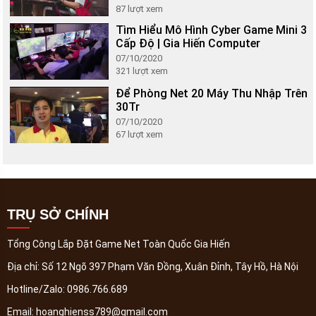
87
lượt xem
Tìm Hiểu Mô Hình Cyber Game Mini 3
Cấp Độ | Gia Hiến Computer
07/10/2020
321
lượt xem
Để Phòng Net 20 Máy Thu Nhập Trên
30Tr
07/10/2020
67
lượt xem
TRỤ SỞ CHÍNH
Tổng Công Lắp Đặt Game Net Toàn Quốc Gia Hiến
Địa chỉ:
Số 12 Ngõ 397 Phạm Văn Đồng, Xuân Đỉnh, Tây Hồ, Hà Nội
Hotline/Zalo:
0986.766.689
Email:
hoanghienss789@gmail.com