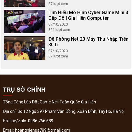
87
lượt xem
Tìm Hiểu Mô Hình Cyber Game Mini 3
Cấp Độ | Gia Hiến Computer
07/10/2020
321
lượt xem
Để Phòng Net 20 Máy Thu Nhập Trên
30Tr
07/10/2020
67
lượt xem
TRỤ SỞ CHÍNH
Tổng Công Lắp Đặt Game Net Toàn Quốc Gia Hiến
Địa chỉ:
Số 12 Ngõ 397 Phạm Văn Đồng, Xuân Đỉnh, Tây Hồ, Hà Nội
Hotline/Zalo:
0986.766.689
Email:
hoanghienss789@gmail.com